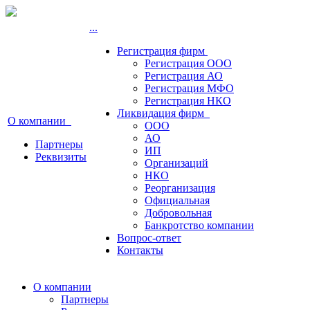
...
Регистрация фирм
Регистрация ООО
Регистрация АО
Регистрация МФО
Регистрация НКО
Ликвидация фирм
О компании
ООО
АО
Партнеры
ИП
Реквизиты
Организаций
НКО
Реорганизация
Официальная
Добровольная
Банкротство компании
Вопрос-ответ
Контакты
О компании
Партнеры