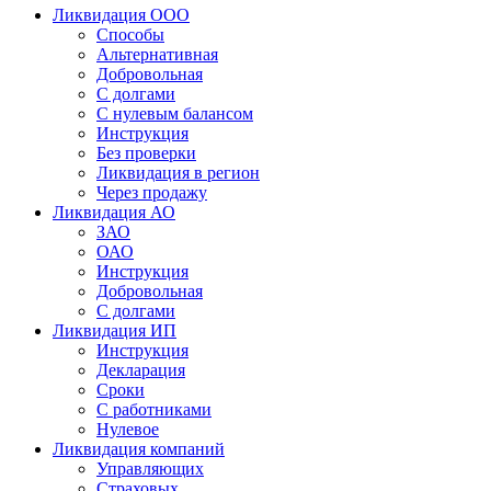
Ликвидация ООО
Способы
Альтернативная
Добровольная
С долгами
С нулевым балансом
Инструкция
Без проверки
Ликвидация в регион
Через продажу
Ликвидация АО
ЗАО
ОАО
Инструкция
Добровольная
С долгами
Ликвидация ИП
Инструкция
Декларация
Сроки
С работниками
Нулевое
Ликвидация компаний
Управляющих
Страховых