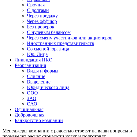
Срочная
С долгами
Через продажу
Через оффшор
Без проверок
С нулевым балансом
Через смену участников или акционеров
Иностранных представительств
Со сменой юр. лица
Юр. Лица
Ликвидация НКО
Реорганизация
Виды и формы
Слияние
Выделение
Юридического лица
ООО
ЗАО
ОАО
Официальная
Добровольная
Банкротство компании
Менеджеры компании с радостью ответят на ваши вопросы и
произведут расчет стоимости услуг и подготовят