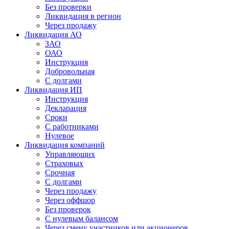
Без проверки
Ликвидация в регион
Через продажу
Ликвидация АО
ЗАО
ОАО
Инструкция
Добровольная
С долгами
Ликвидация ИП
Инструкция
Декларация
Сроки
С работниками
Нулевое
Ликвидация компаний
Управляющих
Страховых
Срочная
С долгами
Через продажу
Через оффшор
Без проверок
С нулевым балансом
Через смену участников или акционеров